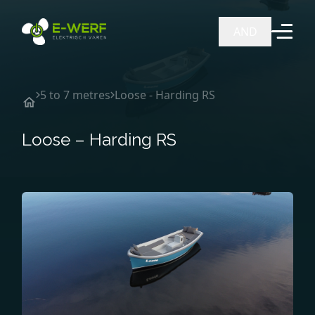
Ga naar de inhoud
AND
5 to 7 metres
Loose - Harding RS
Loose – Harding RS