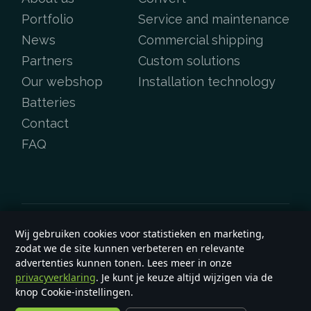
Portfolio
Service and maintenance
News
Commercial shipping
Partners
Custom solutions
Our webshop
Installation technology
Batteries
Contact
FAQ
Wij gebruiken cookies voor statistieken en marketing,
Copyright &copy 2026
e-yard.co.uk
zodat we de site kunnen verbeteren en relevante
General terms and conditions
advertenties kunnen tonen. Lees meer in onze
privacyverklaring
. Je kunt je keuze altijd wijzigen via de
knop Cookie-instellingen.