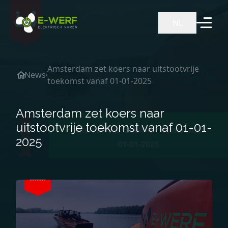
Ga naar de inhoud
NL
Amsterdam zet koers naar uitstootvrije
News
toekomst vanaf 01-01-2025
Amsterdam zet koers naar
uitstootvrije toekomst vanaf 01-01-
2025