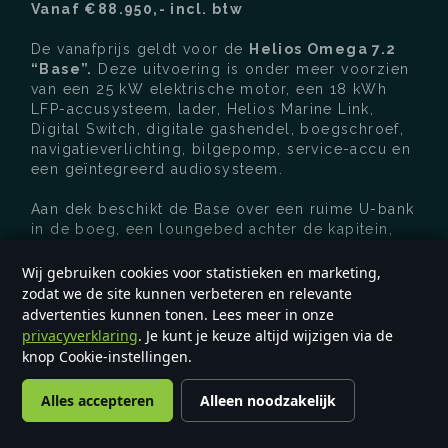
Vanaf €88.950,- incl. btw
De vanafprijs geldt voor de
Helios Omega 7.2
“Base”.
Deze uitvoering is onder meer voorzien
van een 25 kW elektrische motor, een 18 kWh
LFP-accusysteem, lader, Helios Marine Link,
Digital Switch, digitale gashendel, boegschroef,
navigatieverlichting, bilgepomp, service-accu en
een geïntegreerd audiosysteem.
Aan dek beschikt de Base over een ruime U-bank
in de boeg, een loungebed achter de kapitein,
synthetische teakvloer op het dek, vijf grote
opbergvakken en een complete kussenset. Ook
Wij gebruiken cookies voor statistieken en marketing,
zijn USB-C/USB-aansluitingen en draadloos
zodat we de site kunnen verbeteren en relevante
laden aanwezig. De romp wordt standaard
advertenties kunnen tonen. Lees meer in onze
geleverd in wit, met grijs/houtkleurige
privacyverklaring
. Je kunt je keuze altijd wijzigen via de
dekafwerking en keuze uit vier kleuren UV-
knop Cookie-instellingen.
bestendig bekleding voor de kussenset.
Voor meer informatie over uitvoeringen en
Alles accepteren
Alleen noodzakelijk
opties nemen wij de mogelijkheden persoonlijk
met u door.