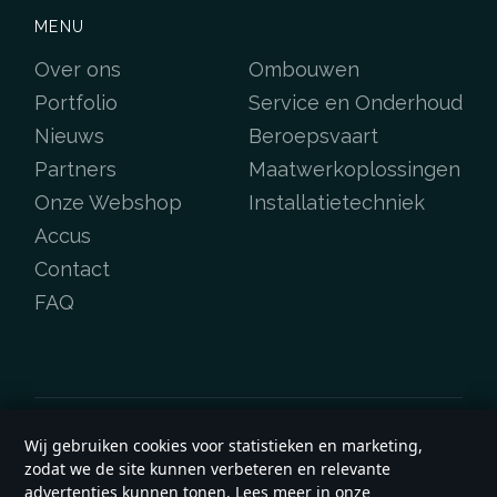
MENU
Over ons
Ombouwen
Portfolio
Service en Onderhoud
Nieuws
Beroepsvaart
Partners
Maatwerkoplossingen
Onze Webshop
Installatietechniek
Accus
Contact
FAQ
Wij gebruiken cookies voor statistieken en marketing,
Copyright © 2026
e-werf.nl
zodat we de site kunnen verbeteren en relevante
Algemene voorwaarden
advertenties kunnen tonen. Lees meer in onze