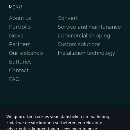
MENU
About us
Convert
Portfolio
Service and maintenance
News
Commercial shipping
Partners
Custom solutions
Our webshop
Installation technology
Batteries
Contact
FAQ
Wij gebruiken cookies voor statistieken en marketing,
Copyright &copy 2026
e-yard.co.uk
zodat we de site kunnen verbeteren en relevante
General terms and conditions
advertenties kunnen tonen. Lees meer in onze