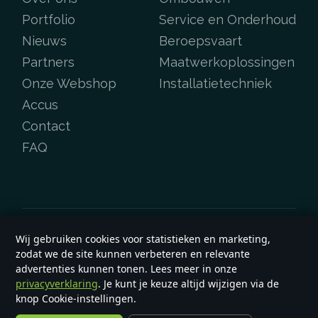
Portfolio
Service en Onderhoud
Nieuws
Beroepsvaart
Partners
Maatwerkoplossingen
Onze Webshop
Installatietechniek
Accus
Contact
FAQ
Wij gebruiken cookies voor statistieken en marketing,
Copyright © 2026
e-werf.nl
zodat we de site kunnen verbeteren en relevante
Algemene voorwaarden
advertenties kunnen tonen. Lees meer in onze
privacyverklaring
. Je kunt je keuze altijd wijzigen via de
knop Cookie-instellingen.