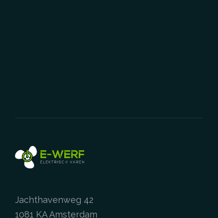
variaties.
Deze
optie
kan
gekozen
worden
op
de
productpa
Jachthavenweg 42
1081 KA Amsterdam