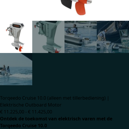
Torqeedo Cruise 10.0 (alleen met tillerbediening) |
Elektrische Outboard Motor
€
11.225,00
-
€
11.425,00
Ontdek de toekomst van elektrisch varen met de
Torqeedo Cruise 10.0