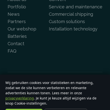
Portfolio
Service and maintenance
News
Commercial shipping
Partners
Custom solutions
Our webshop
Installation technology
Batteries
Contact
FAQ
Wij gebruiken cookies voor statistieken en marketing,
Copyright &copy 2026
e-yard.co.uk
zodat we de site kunnen verbeteren en relevante
General terms and conditions
advertenties kunnen tonen. Lees meer in onze
privacyverklaring
. Je kunt je keuze altijd wijzigen via de
knop Cookie-instellingen.